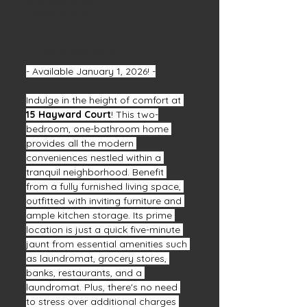
Дата заселення
1 січня 2026 р.
Опис власності
- Available January 1, 2026! -
Indulge in the height of comfort at 
15 Hayward Court
! This two-
bedroom, one-bathroom home 
provides all the modern 
conveniences nestled within a 
tranquil neighborhood. Benefit 
from a fully furnished living space, 
outfitted with inviting furniture and 
ample kitchen storage. Its prime 
location is just a quick five-minute 
jaunt from essential amenities such 
as laundromat, grocery stores, 
banks, restaurants, and a 
laundromat. Plus, there's no need 
to stress over additional charges 