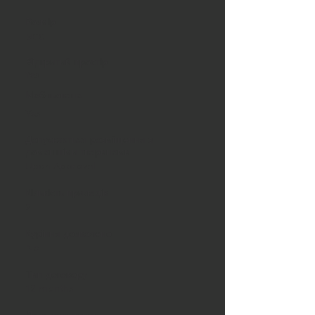
Розмір
800
Відкритий простір
Yes
Мебльована
Yes
Допускається розміщення з
домашніми тваринами
Upon Approval
Кількість приладів
2
Куріння дозволено
No
Тип договору
12 months