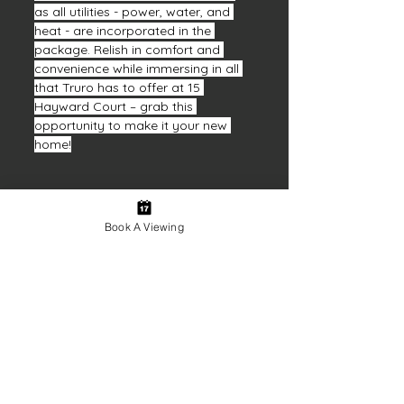
as all utilities - power, water, and 
heat - are incorporated in the 
package. Relish in comfort and 
convenience while immersing in all 
that Truro has to offer at 15 
Hayward Court – grab this 
opportunity to make it your new 
home!
Розташування нерухомості
Book A Viewing
15 Hayward Ct, Truro, NS, Canada