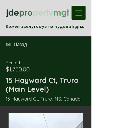
Кожен заслуговує на чудовий дім.
&lt; Назад
Rented
$1,750.00
15 Hayward Ct, Truro
(Main Level)
15 Hayward Ct, Truro, NS, Canada