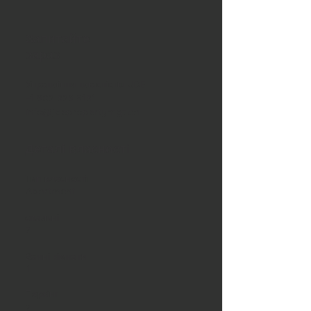
Запитайте
зараз
Управління власністю JDE
+1 902 329 8131
info@jdepropertymgt.ca
Деталі власності
Тип власності
Apartment
спальні
2
Ванні кімнати
1
Паркінг
2