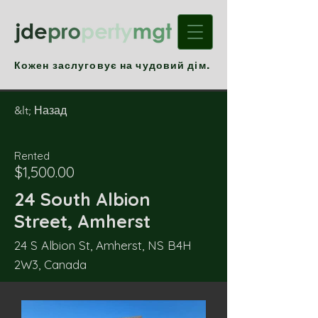
Кожен заслуговує на чудовий дім.
&lt; Назад
Rented
$1,500.00
24 South Albion
Street, Amherst
24 S Albion St, Amherst, NS B4H
2W3, Canada