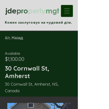
Кожен заслуговує на чудовий дім.
&lt; Назад
Available
$1,100.00
30 Cornwall St,
Amherst
30 Cornwall St, Amherst, NS,
Canada