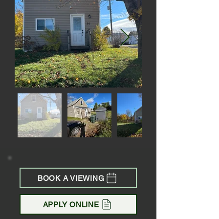
BOOK A VIEWING
APPLY ONLINE