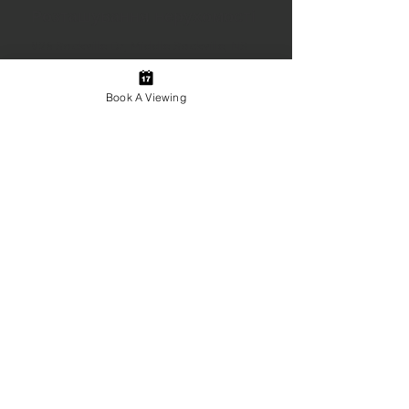
Розташування нерухомості
926 Sackville Dr, Middle Sackville, NS
B4E 1S4, Canada
Book A Viewing