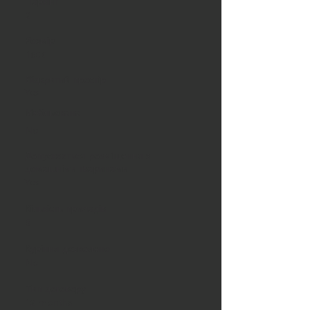
Паркінг
2
Розмір
1600
Відкритий простір
Yes
Мебльована
No
Допускається розміщення з
домашніми тваринами
Yes
Кількість приладів
5
Куріння дозволено
No
Тип договору
12 months