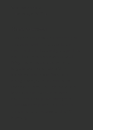
Дата заселення
1 листопада 2021 р.
Опис власності
This property has 4 bedrooms (all 
on upper level), 1.5 baths, large 
deck, and an attached garage. The 
main floor has an open concept 
living room, powder room, and 
large kitchen cabinets with a 
breakfast bar in addition to a 
dining room, with access to the 
rear deck. Premium lighting and a 
large walk-in closet in master 
bedroom. Energy efficient (mini 
ductless heat pump). Close to all 
amenities and access to the 101 
highway.