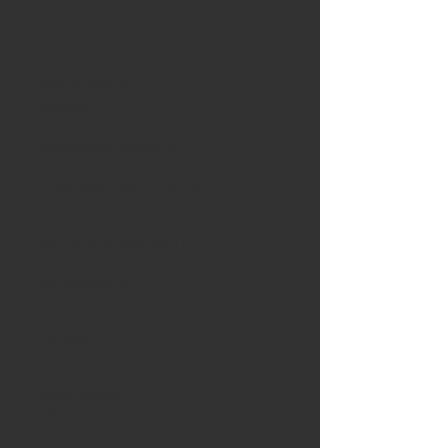
Запитайте
зараз
Управління власністю JDE
+1 902 329 8131
info@jdepropertymgt.ca
Деталі власності
Тип власності
Duplex
спальні
4
Ванні кімнати
1.5