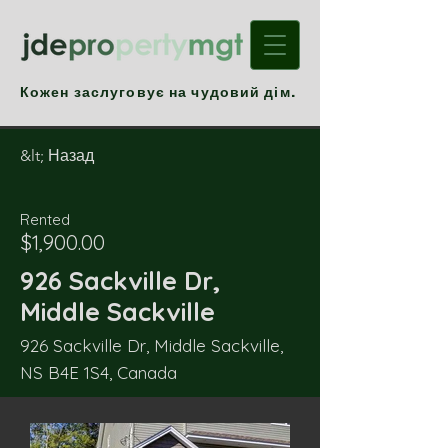
Кожен заслуговує на чудовий дім.
&lt; Назад
Rented
$1,900.00
926 Sackville Dr,
Middle Sackville
926 Sackville Dr, Middle Sackville,
NS B4E 1S4, Canada