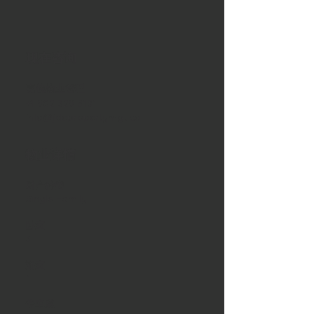
现在咨询
嘉德物业管理
+1 902 329 8131
info@jdepropertymgt.ca
物业详情
财产种类
Single Family
卧室
3
浴室
1
停車處