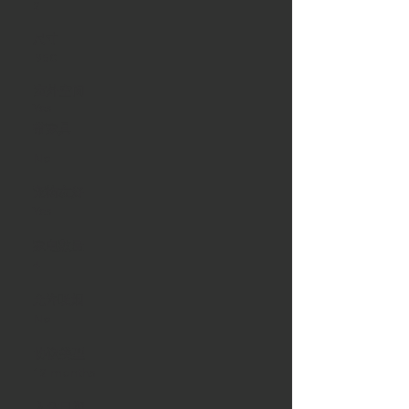
2
尺寸
950
室外空间
Yes
带家具
No
宠物友好
Yes
家电数量
4
允许吸烟
No
协议类型
12 months
入住日期