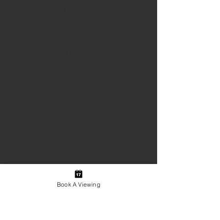
2020年9月15日
物业说明
Beautiful newly renovated 3-
bedroom & 1-bath home situated 
on a huge private lot for rent!
物业位置
34 Ellenvale Ave, Dartmouth, NS B2W
2W5, Canada
Book A Viewing