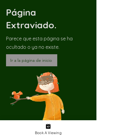
Página
Extraviado.
Parece que esta página se ha
ocultado o ya no existe.
Ir a la página de inicio
Book A Viewing