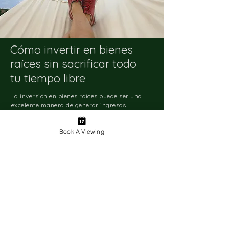
Cómo invertir en bienes
raíces sin sacrificar todo
tu tiempo libre
La inversión en bienes raíces puede ser una
excelente manera de generar ingresos
pasivos en sus finanzas, pero es fácil darse
cuenta de que dedica más tiempo del que le
Book A Viewing
gustaría.
Aprende más