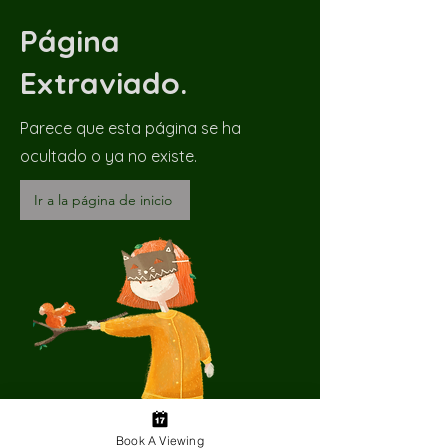
Página
Extraviado.
Parece que esta página se ha
ocultado o ya no existe.
Ir a la página de inicio
Book A Viewing