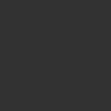
1 de agosto de 2026
& Internet Included!
 join our cozy, separate all-girls apartment in the 
utilities and high-speed internet, so no extra costs 
s 
semi-furnished
, offers 
street parking
, and 
ridge, microwave and stove
. We're just minutes 
ry stores, and the best restaurants in town—
ofessionals. If you're looking for a comfortable, 
 it!