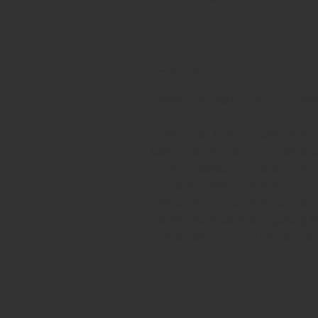
descripción de propiedad
1 Room for Rent – All Utilities 
Looking for a fourth roommate to
best location! Rent includes all 
to worry about. The apartment i
includes a 
washer and dryer, f
away from the university, groce
perfect for students or young pr
friendly place to call home, this is