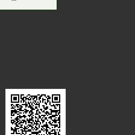
Pregunte ahora
Gestión de la propiedad
JDE
+1 902 329 8131
info@jdepropertymgt.ca
Pregunte ahora