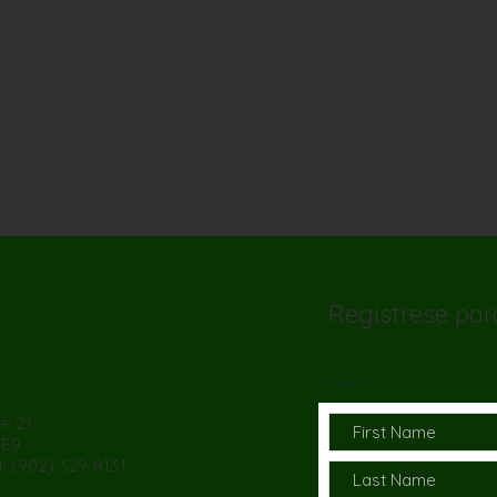
Regístrese para
te 21
4E9
: (902) 329 8131