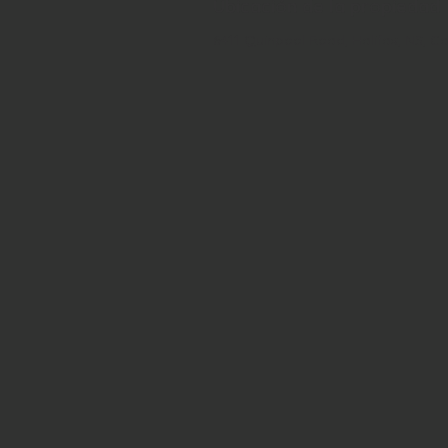
Ubicación de la propiedad
6411 Quinpool Road, Halifax, NS, 