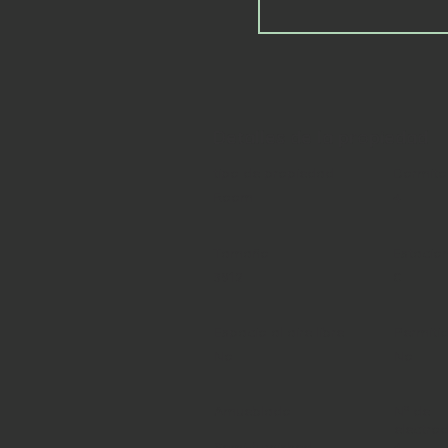
Detalles de la propiedad
tipo de propiedad
Dormito
Room
4
Tamaño
Estacio
3912
0
Espacio al aire libre
Permiti
No
No
Amueblado
Nº de
electro
Semi-furnished
4