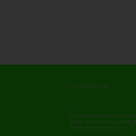
Contáctenos
36 Tribunal de Brookshire, Sui
Bedford, Nueva Escocia B4A 
info@jdepropertymgt.ca
| Tel