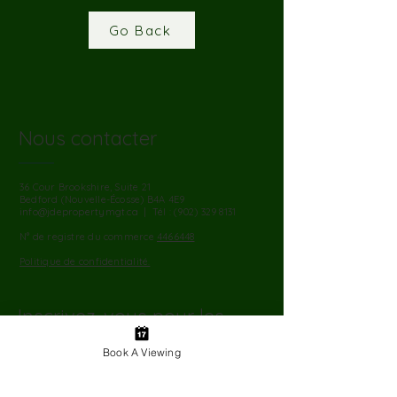
Go Back
Nous contacter
36 Cour Brookshire, Suite 21
Bedford (Nouvelle-Écosse) B4A 4E9
info@jdepropertymgt.ca
| Tél :
(902) 329 8131
N° de registre du commerce
4466448
Politique de confidentialité.
Inscrivez-vous pour les
mises à jour
Book A Viewing