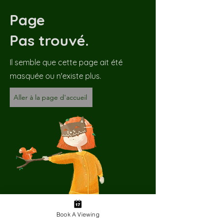
Page
Pas trouvé.
Il semble que cette page ait été
masquée ou n'existe plus.
Aller à la page d'accueil
Book A Viewing